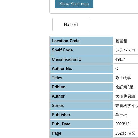
Show Shelf map
No hold
Location Code
図書館
Shelf Code
シラバスコ
Classification 1
491.7
Author No.
O
Titles
微生物学
Edition
改訂第2版
Author
大橋典男編
Series
栄養科学イ
Publisher
羊土社
Pub. Date
2023/12
Page
252p : 挿図