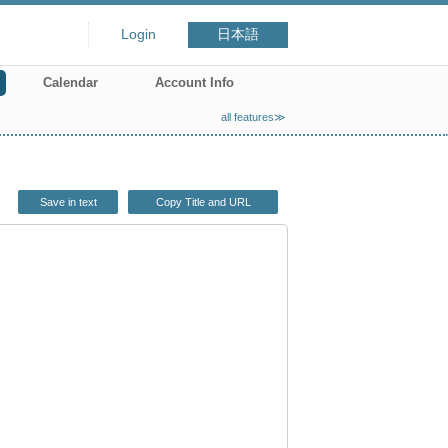
Login
日本語
Calendar
Account Info
all features≫
Save in text
Copy Title and URL