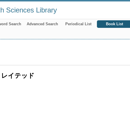
th Sciences Library
word Search
Advanced Search
Periodical List
Book List
トレイテッド