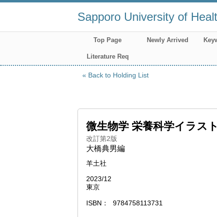
Sapporo University of Heal
Top Page
Newly Arrived
Key
Literature Req
Back to Holding List
微生物学 栄養科学イラス
改訂第2版
大橋典男編
羊土社
2023/12
東京
ISBN
9784758113731