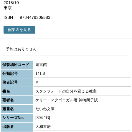
2015/10
東京
ISBN
9784479305583
配架図を見る
予約はありません
保管場所コード
図書館
分類記号
141.8
著者記号
M
書名
スタンフォードの自分を変える教室
著者名
ケリー・マクゴニガル著 神崎朗子訳
叢書名
だいわ文庫
シリーズNo.
[304-1G]
出版者
大和書房