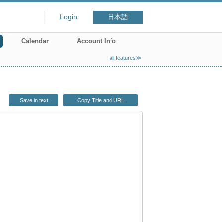
Login
日本語
Calendar
Account Info
all features≫
Save in text
Copy Title and URL