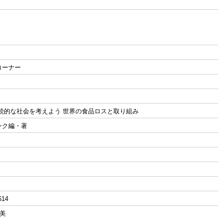
コーナー
持続的な社会を考えよう 世界の食品ロスと取り組み
ンク編・著
614
留美