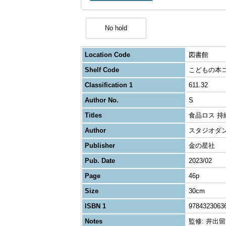
No hold
Location Code
図書館
Shelf Code
こどもの本
Classification 1
611.32
Author No.
S
Titles
食品ロス 
Author
スタジオダ
Publisher
金の星社
Pub. Date
2023/02
Page
46p
Size
30cm
ISBN 1
9784323063
Notes
監修: 井出