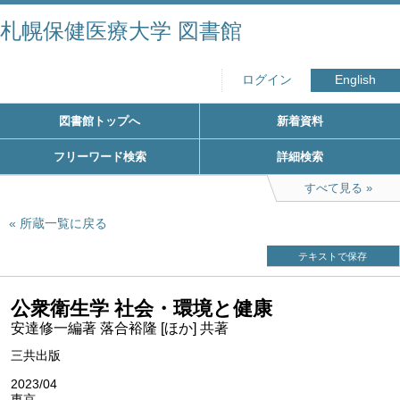
札幌保健医療大学 図書館
ログイン
English
図書館トップへ
新着資料
フリーワード検索
詳細検索
すべて見る
所蔵一覧に戻る
テキストで保存
公衆衛生学 社会・環境と健康
安達修一編著 落合裕隆 [ほか] 共著
三共出版
2023/04
東京