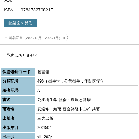
ISBN
9784782708217
配架図を見る
新着図書（2025/12月・2026/1月）
予約はありません
保管場所コード
図書館
分類記号
498
衛生学．公衆衛生．予防医学
著者記号
A
書名
公衆衛生学 社会・環境と健康
著者名
安達修一編著 落合裕隆 [ほか] 共著
出版者
三共出版
出版年月
2023/04
ページ
xii, 202p