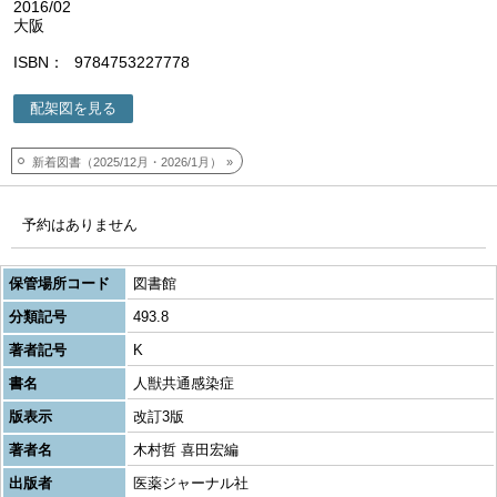
2016/02
大阪
ISBN
9784753227778
配架図を見る
新着図書（2025/12月・2026/1月）
予約はありません
保管場所コード
図書館
分類記号
493.8
著者記号
K
書名
人獣共通感染症
版表示
改訂3版
著者名
木村哲 喜田宏編
出版者
医薬ジャーナル社