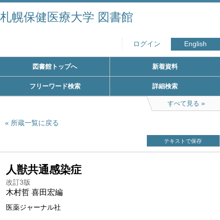
札幌保健医療大学 図書館
ログイン
English
図書館トップへ
新着資料
フリーワード検索
詳細検索
すべて見る
所蔵一覧に戻る
テキストで保存
人獣共通感染症
改訂3版
木村哲 喜田宏編
医薬ジャーナル社