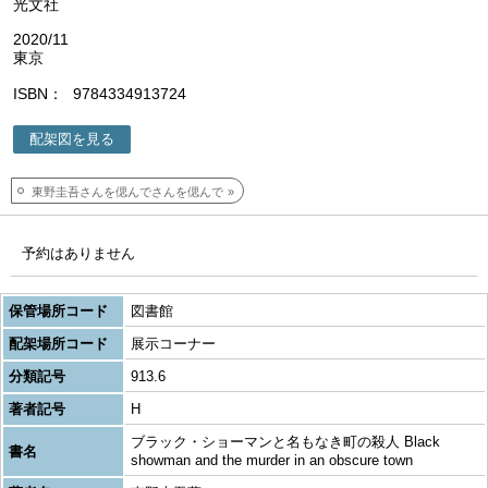
光文社
2020/11
東京
ISBN
9784334913724
配架図を見る
東野圭吾さんを偲んでさんを偲んで
予約はありません
保管場所コード
図書館
配架場所コード
展示コーナー
分類記号
913.6
著者記号
H
ブラック・ショーマンと名もなき町の殺人 Black
書名
showman and the murder in an obscure town