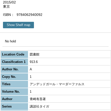
2015/02
東京
ISBN
9784062940092
Show Shelf map
No hold
Location Code
図書館
Classification 1
913.6
Author No.
A
Copy No.
1
Titles
アンデッドガール・マーダーファルス
Volume No.
1
Author
青崎有吾著
Series
講談社タイガ