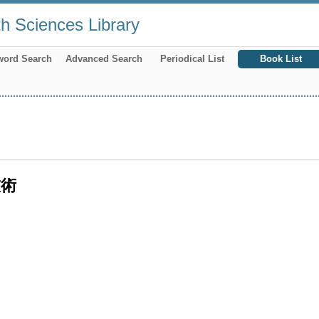
th Sciences Library
word Search
Advanced Search
Periodical List
Book List
技術