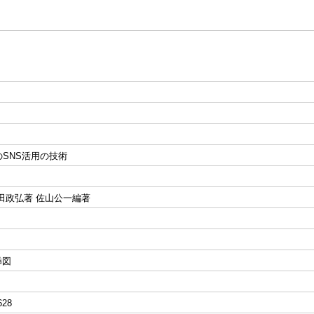
SNS活用の技術
田政弘著 佐山公一編著
 挿図
628