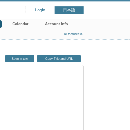
Login
日本語
Calendar
Account Info
all features≫
Save in text
Copy Title and URL