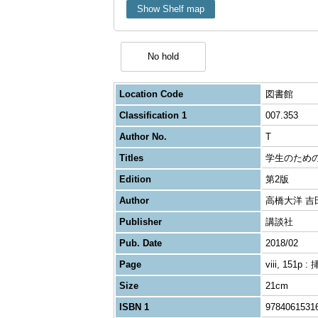
Show Shelf map
No hold
Location Code
図書館
Classification 1
007.353
Author No.
T
Titles
学生のための
Edition
第2版
Author
高橋大洋 吉
Publisher
講談社
Pub. Date
2018/02
Page
viii, 151p :
Size
21cm
ISBN 1
9784061531