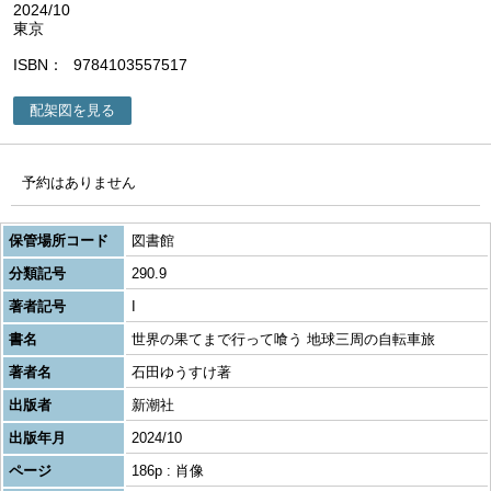
2024/10
東京
ISBN
9784103557517
配架図を見る
予約はありません
保管場所コード
図書館
分類記号
290.9
著者記号
I
書名
世界の果てまで行って喰う 地球三周の自転車旅
著者名
石田ゆうすけ著
出版者
新潮社
出版年月
2024/10
ページ
186p : 肖像