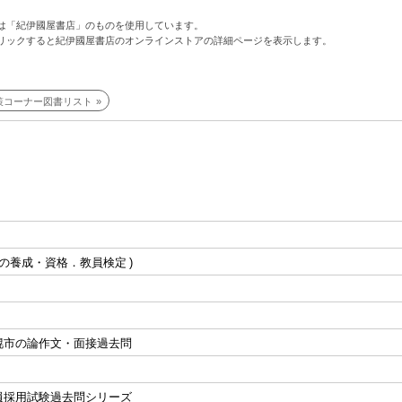
は「紀伊國屋書店」のものを使用しています。
リックすると紀伊國屋書店のオンラインストアの詳細ページを表示します。
策コーナー図書リスト
の養成・資格．教員検定
幌市の論作文・面接過去問
員採用試験過去問シリーズ