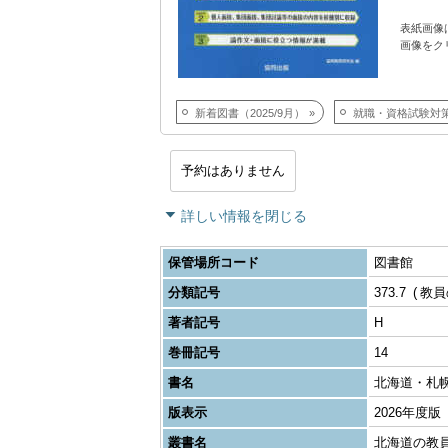
表紙画像
画像をク
新着図書（2025/9月）
就職・資格試験対
予約はありません
詳しい情報を閉じる
保管場所コード
図書館
分類記号
373.7
教員
著者記号
H
巻冊記号
14
書名
北海道・札
版表示
2026年度版
叢書名
北海道の教