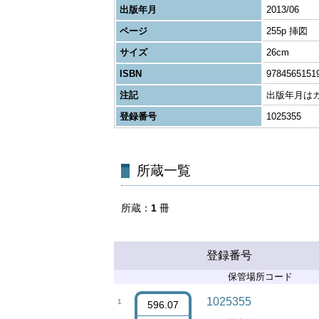
出版年月
2013/06
ページ
255p 挿図
サイズ
26cm
ISBN
9784565151
注記
出版年月はカ
登録番号
1025355
所蔵一覧
所蔵
1
冊
登録番号
保管場所コード
1025355
1
596.07