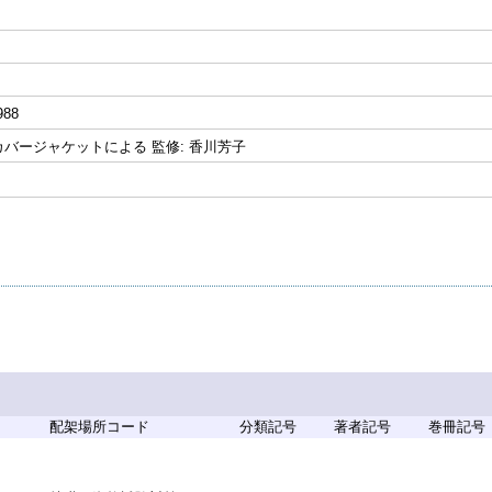
988
バージャケットによる 監修: 香川芳子
配架場所コード
分類記号
著者記号
巻冊記号