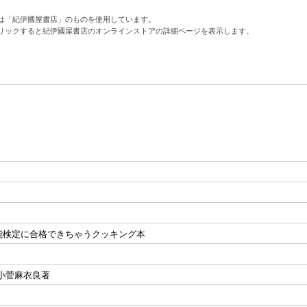
は「紀伊國屋書店」のものを使用しています。
リックすると紀伊國屋書店のオンラインストアの詳細ページを表示します。
能検定に合格できちゃうクッキング本
小菅麻衣良著