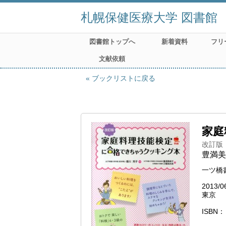
札幌保健医療大学 図書館
図書館トップへ
新着資料
フリ
文献依頼
ブックリストに戻る
家庭
改訂版
豊満美
一ツ橋
2013/0
東京
ISBN