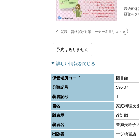
表紙画像
画像をク
就職・資格試験対策コーナー図書リスト
予約はありません
詳しい情報を閉じる
保管場所コード
図書館
分類記号
596.07
著者記号
T
書名
家庭料理技
版表示
改訂版
著者名
豊満美峰子 
出版者
一ツ橋書店