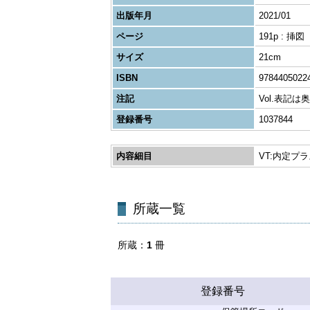
出版年月
2021/01
ページ
191p : 挿図
サイズ
21cm
ISBN
9784405022
注記
Vol.表記は
登録番号
1037844
内容細目
VT:内定プ
所蔵一覧
所蔵
1
冊
登録番号