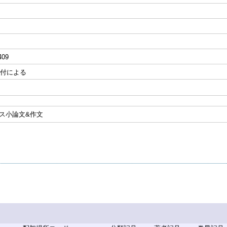
409
奥付による
ラス小論文&作文