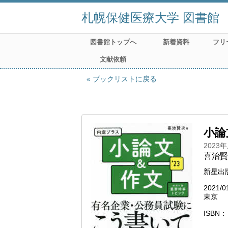
札幌保健医療大学 図書館
図書館トップへ
新着資料
フリ
文献依頼
ブックリストに戻る
小論
2023
喜治賢
新星出
2021/0
東京
ISBN