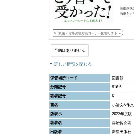
表紙画像
画像をク
就職・資格試験対策コーナー図書リスト
予約はありません
詳しい情報を閉じる
保管場所コード
図書館
分類記号
816.5
著者記号
K
書名
小論文&作文
版表示
2023年度版
著者名
喜治賢次著
出版者
新星出版社