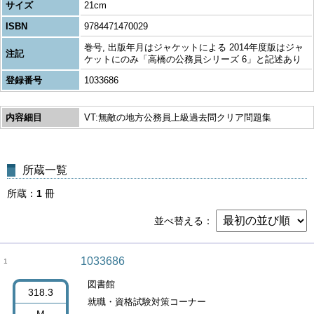
サイズ
21cm
ISBN
9784471470029
巻号, 出版年月はジャケットによる 2014年度版はジャ
注記
ケットにのみ「高橋の公務員シリーズ 6」と記述あり
登録番号
1033686
内容細目
VT:無敵の地方公務員上級過去問クリア問題集
所蔵一覧
所蔵
1
冊
並べ替える
1033686
1
図書館
318.3
就職・資格試験対策コーナー