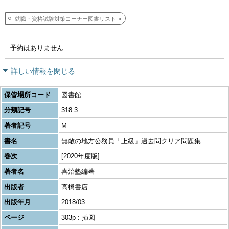
就職・資格試験対策コーナー図書リスト
予約はありません
詳しい情報を閉じる
保管場所コード
図書館
分類記号
318.3
著者記号
M
書名
無敵の地方公務員「上級」過去問クリア問題集
巻次
[2020年度版]
著者名
喜治塾編著
出版者
高橋書店
出版年月
2018/03
ページ
303p : 挿図