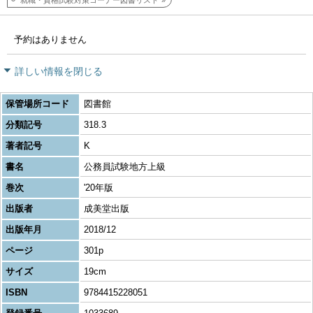
就職・資格試験対策コーナー図書リスト
予約はありません
詳しい情報を閉じる
保管場所コード
図書館
分類記号
318.3
著者記号
K
書名
公務員試験地方上級
巻次
'20年版
出版者
成美堂出版
出版年月
2018/12
ページ
301p
サイズ
19cm
ISBN
9784415228051