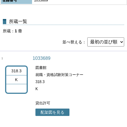
登録番号
1033689
所蔵一覧
所蔵
1
冊
並べ替える
1033689
1
図書館
318.3
就職・資格試験対策コーナー
K
318.3
K
貸出許可
配架図を見る