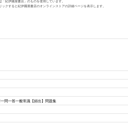
は「紀伊國屋書店」のものを使用しています。
リックすると紀伊國屋書店のオンラインストアの詳細ページを表示します。
!一問一答一般常識【頻出】問題集