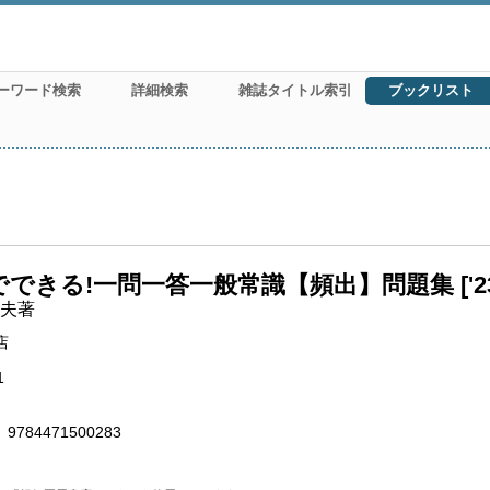
ーワード検索
詳細検索
雑誌タイトル索引
ブックリスト
でできる!一問一答一般常識【頻出】問題集 ['2
夫著
店
1
9784471500283