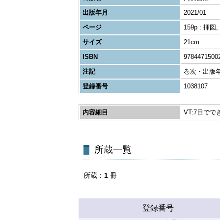
出版年月
2021/01
ページ
159p : 挿図
サイズ
21cm
ISBN
9784471500
注記
巻次・出版年
登録番号
1038107
内容細目
VT:7日で
所蔵一覧
所蔵
1
冊
登録番号