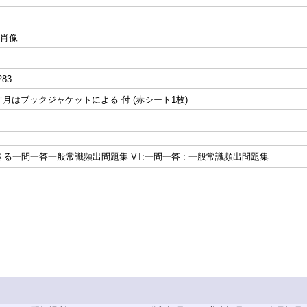
, 肖像
283
月はブックジャケットによる 付 (赤シート1枚)
できる一問一答一般常識頻出問題集 VT:一問一答 : 一般常識頻出問題集