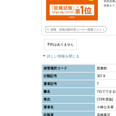
表紙画像
画像をク
就職・資格試験対策コーナー図書リスト
予約はありません
詳しい情報を閉じる
保管場所コード
図書館
分類記号
307.8
著者記号
T
書名
7日でできる
巻次
['23年度版]
著者名
小林公夫著
出版者
高橋書店