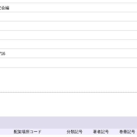
究会編
716
配架場所コード
分類記号
著者記号
巻冊記号