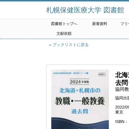
札幌保健医療大学 図書館
図書館トップへ
新着資料
フリ
文献依頼
ブックリストに戻る
北海
去問
協同教
協同出
2022/0
東京
ISBN