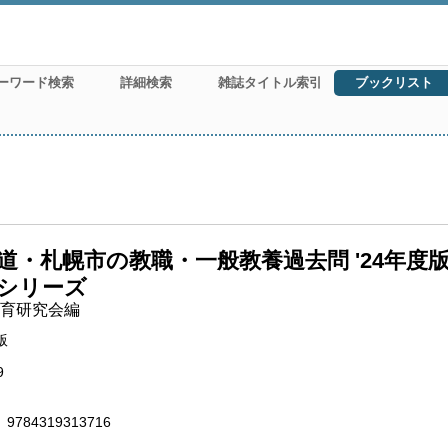
ーワード検索
詳細検索
雑誌タイトル索引
ブックリスト
道・札幌市の教職・一般教養過去問 '24年度
シリーズ
育研究会編
版
9
9784319313716