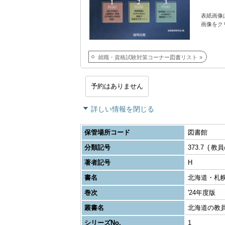
表紙画像
画像をク
就職・資格試験対策コーナー図書リスト
予約はありません
詳しい情報を閉じる
保管場所コード
図書館
分類記号
373.7
教員
著者記号
H
書名
北海道・札
巻次
'24年度版
叢書名
北海道の教
シリーズNo.
1