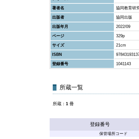
著者名
協同教育研
出版者
協同出版
出版年月
2022/09
ページ
329p
サイズ
21cm
ISBN
9784319313
登録番号
1041143
所蔵一覧
所蔵
1
冊
登録番号
保管場所コード