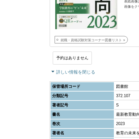
表紙画像
画像をク
就職・資格試験対策コーナー図書リスト
予約はありません
詳しい情報を閉じる
保管場所コード
図書館
分類記号
372.107
著者記号
S
書名
最新教育動向
巻次
2023
著者名
教育の未来