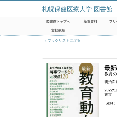
札幌保健医療大学 図書館
図書館トップへ
新着資料
フリ
文献依頼
ブックリストに戻る
最新
教育の
明治図
2022/1
東京
ISBN