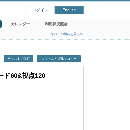
ログイン
English
カレンダー
利用状況照会
すべての機能を見る≫
テキストで保存
タイトルとURLをコピー
ド60&視点120