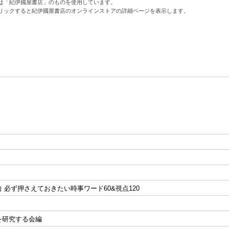
は「紀伊國屋書店」のものを使用しています。
リックすると紀伊國屋書店のオンラインストアの詳細ページを表示します。
 必ず押さえておきたい時事ワード60&視点120
を研究する会編