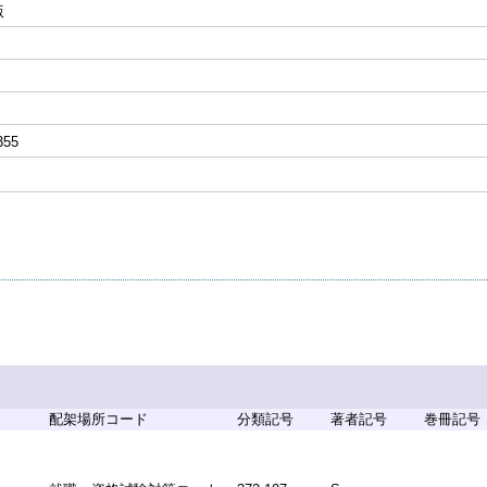
版
355
配架場所コード
分類記号
著者記号
巻冊記号