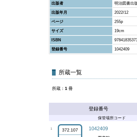
出版者
明治図書出
出版年月
2022/12
ページ
255p
サイズ
19cm
ISBN
9784183537
登録番号
1042409
所蔵一覧
所蔵
1
冊
登録番号
保管場所コード
1042409
1
372.107