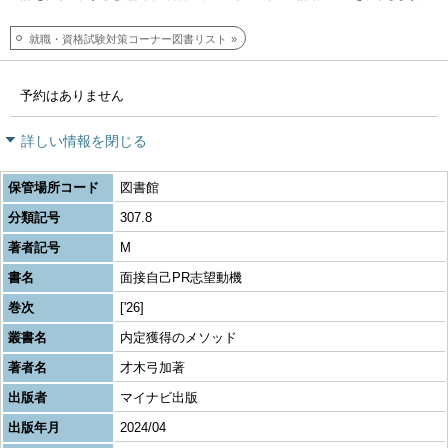
就職・資格試験対策コーナー図書リスト
予約はありません
詳しい情報を閉じる
保管場所コード
図書館
分類記号
307.8
著者記号
M
書名
面接自己PR志望動機
巻次
['26]
叢書名
内定獲得のメソッド
著者名
才木弓加著
出版者
マイナビ出版
出版年月
2024/04