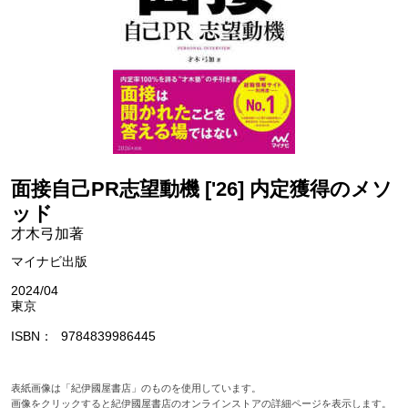
面接自己PR志望動機 ['26] 内定獲得のメソ
ッド
才木弓加著
マイナビ出版
2024/04
東京
ISBN
9784839986445
表紙画像は「紀伊國屋書店」のものを使用しています。
画像をクリックすると紀伊國屋書店のオンラインストアの詳細ページを表示します。