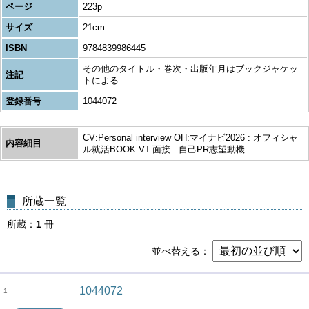
ページ
223p
サイズ
21cm
ISBN
9784839986445
その他のタイトル・巻次・出版年月はブックジャケッ
注記
トによる
登録番号
1044072
CV:Personal interview OH:マイナビ2026 : オフィシャ
内容細目
ル就活BOOK VT:面接 : 自己PR志望動機
所蔵一覧
所蔵
1
冊
並べ替える
1044072
1