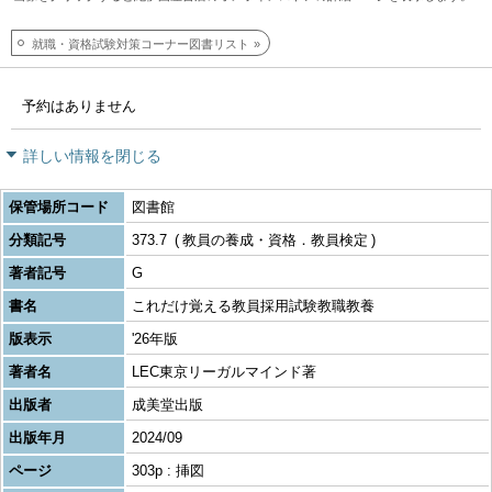
就職・資格試験対策コーナー図書リスト
予約はありません
詳しい情報を閉じる
保管場所コード
図書館
分類記号
373.7
教員の養成・資格．教員検定
著者記号
G
書名
これだけ覚える教員採用試験教職教養
版表示
'26年版
著者名
LEC東京リーガルマインド著
出版者
成美堂出版
出版年月
2024/09
ページ
303p : 挿図