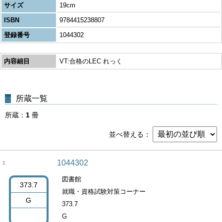
サイズ
19cm
ISBN
9784415238807
登録番号
1044302
内容細目
VT:合格のLEC れっく
所蔵一覧
所蔵
1
冊
並べ替える
1044302
1
図書館
373.7
就職・資格試験対策コーナー
G
373.7
G