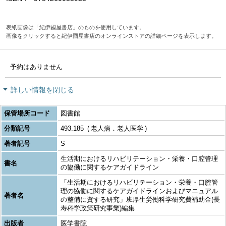
表紙画像は「紀伊國屋書店」のものを使用しています。
画像をクリックすると紀伊國屋書店のオンラインストアの詳細ページを表示します。
予約はありません
詳しい情報を閉じる
保管場所コード
図書館
分類記号
493.185
老人病．老人医学
著者記号
S
生活期におけるリハビリテーション・栄養・口腔管理
書名
の協働に関するケアガイドライン
「生活期におけるリハビリテーション・栄養・口腔管
理の協働に関するケアガイドラインおよびマニュアル
著者名
の整備に資する研究」班厚生労働科学研究費補助金(長
寿科学政策研究事業)編集
出版者
医学書院