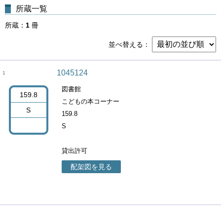
所蔵一覧
所蔵
1
冊
並べ替える
1045124
1
図書館
159.8
こどもの本コーナー
S
159.8
S
貸出許可
配架図を見る