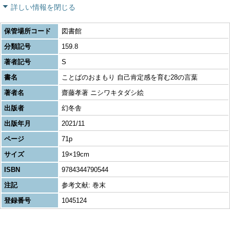
詳しい情報を閉じる
保管場所コード
図書館
分類記号
159.8
著者記号
S
書名
ことばのおまもり 自己肯定感を育む28の言葉
著者名
齋藤孝著 ニシワキタダシ絵
出版者
幻冬舎
出版年月
2021/11
ページ
71p
サイズ
19×19cm
ISBN
9784344790544
注記
参考文献: 巻末
登録番号
1045124