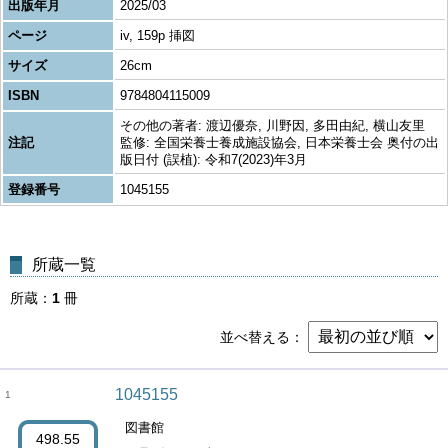
出版年月
2025/03
ページ
iv, 159p 挿図
サイズ
26cm
ISBN
9784804115009
その他の著者: 渡辺優奈, 川野因, 多田由紀, 横山友里
注記
監修: 全国栄養士養成施設協会, 日本栄養士会 奥付の出
版日付 (誤植): 令和7(2023)年3月
登録番号
1045155
所蔵一覧
所蔵
1
冊
並べ替える
1045155
1
図書館
498.55