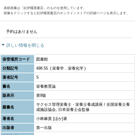
表紙画像は「紀伊國屋書店」のものを使用しています。
画像をクリックすると紀伊國屋書店のオンラインストアの詳細ページを表示します。
予約はありません
詳しい情報を閉じる
保管場所コード
図書館
分類記号
498.55
栄養学．栄養化学
著者記号
S
書名
栄養教育論
版表示
第9版
サクセス管理栄養士・栄養士養成講座 / 全国栄養士養
叢書名
成施設協会, 日本栄養士会監修
著者名
小林麻貴 [ほか]著
出版者
第一出版