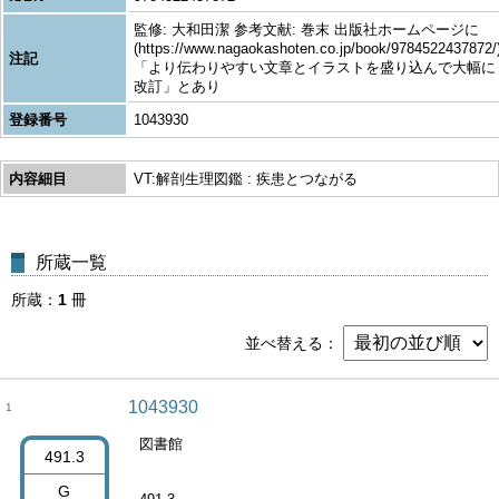
監修: 大和田潔 参考文献: 巻末 出版社ホームページに
(https://www.nagaokashoten.co.jp/book/9784522437872/
注記
「より伝わりやすい文章とイラストを盛り込んで大幅に
改訂」とあり
登録番号
1043930
内容細目
VT:解剖生理図鑑 : 疾患とつながる
所蔵一覧
所蔵
1
冊
並べ替える
1043930
1
図書館
491.3
G