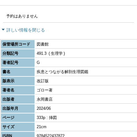
予約はありません
詳しい情報を閉じる
保管場所コード
図書館
分類記号
491.3
生理学
著者記号
G
書名
疾患とつながる解剖生理図鑑
版表示
改訂版
著者名
ゴロー著
出版者
永岡書店
出版年月
2024/06
ページ
333p : 挿図
サイズ
21cm
ISBN
9784522437872