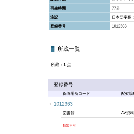
再生時間
77分
注記
日本語字幕
登録番号
1012363
所蔵一覧
所蔵
1
点
登録番号
保管場所コード
配架場
1012363
1
図書館
AV資
貸出不可