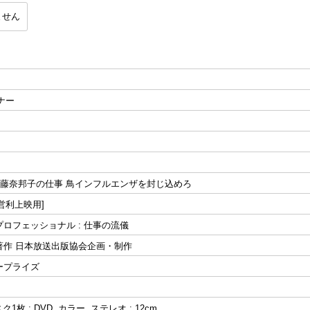
ません
ナー
進藤奈邦子の仕事 鳥インフルエンザを封じ込めろ
営利上映用]
. プロフェッショナル : 仕事の流儀
著作 日本放送出版協会企画・制作
ープライズ
枚 : DVD, カラー, ステレオ ; 12cm