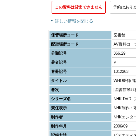
この資料は貸出できません
予約はあり
詳しい情報を閉じる
保管場所コード
図書館
配架場所コード
AV資料コー
分類記号
366.29
著者記号
P
巻冊記号
1012363
タイトル
WHO医師 
巻次
[図書館等非
シリーズ名
NHK DVD
責任表示
NHK制作・
制作者
NHKエンタ
制作年月
2006/09
記録方法
ビデオディスク1