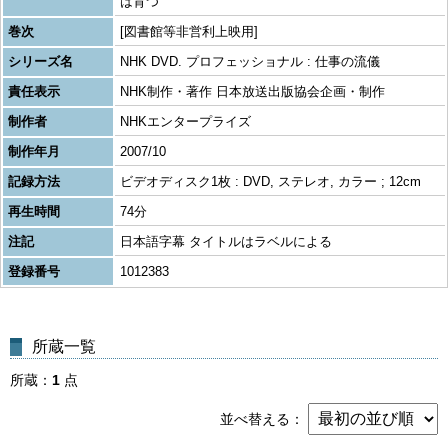
は育つ
巻次
[図書館等非営利上映用]
シリーズ名
NHK DVD. プロフェッショナル : 仕事の流儀
責任表示
NHK制作・著作 日本放送出版協会企画・制作
制作者
NHKエンタープライズ
制作年月
2007/10
記録方法
ビデオディスク1枚 : DVD, ステレオ, カラー ; 12cm
再生時間
74分
注記
日本語字幕 タイトルはラベルによる
登録番号
1012383
所蔵一覧
所蔵
1
点
並べ替える