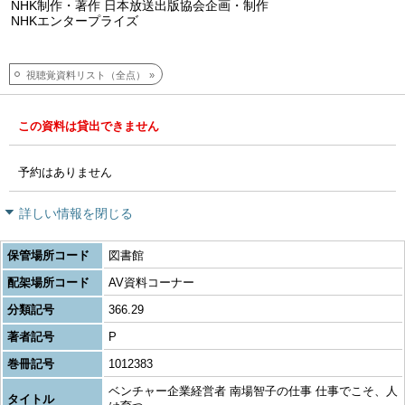
NHK制作・著作 日本放送出版協会企画・制作
NHKエンタープライズ
視聴覚資料リスト（全点）
この資料は貸出できません
予約はありません
詳しい情報を閉じる
保管場所コード
図書館
配架場所コード
AV資料コーナー
分類記号
366.29
著者記号
P
巻冊記号
1012383
ベンチャー企業経営者 南場智子の仕事 仕事でこそ、人
タイトル