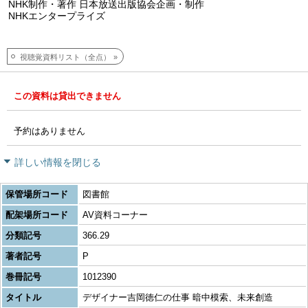
NHK制作・著作 日本放送出版協会企画・制作
NHKエンタープライズ
視聴覚資料リスト（全点）
この資料は貸出できません
予約はありません
詳しい情報を閉じる
保管場所コード
図書館
配架場所コード
AV資料コーナー
分類記号
366.29
著者記号
P
巻冊記号
1012390
タイトル
デザイナー吉岡徳仁の仕事 暗中模索、未来創造