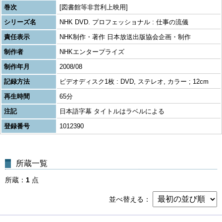
巻次
[図書館等非営利上映用]
シリーズ名
NHK DVD. プロフェッショナル : 仕事の流儀
責任表示
NHK制作・著作 日本放送出版協会企画・制作
制作者
NHKエンタープライズ
制作年月
2008/08
記録方法
ビデオディスク1枚 : DVD, ステレオ, カラー ; 12cm
再生時間
65分
注記
日本語字幕 タイトルはラベルによる
登録番号
1012390
所蔵一覧
所蔵
1
点
並べ替える