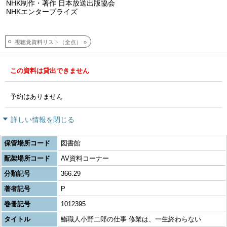
NHK制作・著作 日本放送出版協会
NHKエンタープライズ
視聴覚資料リスト（全点）
この資料は貸出できません
予約はありません
詳しい情報を閉じる
保管場所コード
図書館
配架場所コード
AV資料コーナー
分類記号
366.29
著者記号
P
巻冊記号
1012395
タイトル
鮨職人小野二郎の仕事 修業は、一生終わらない