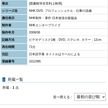
巻次
[図書館等非営利上映用]
シリーズ名
NHK DVD. プロフェッショナル : 仕事の流儀
責任表示
NHK制作・著作 日本放送出版協会
制作者
NHKエンタープライズ
制作年月
2008/08
記録方法
ビデオディスク1枚 : DVD, ステレオ, カラー ; 12cm
再生時間
71分
注記
日本語字幕 タイトルはラベルによる
登録番号
1012395
所蔵一覧
所蔵
1
点
並べ替える