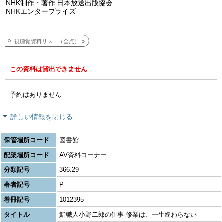
NHK制作・著作 日本放送出版協会
NHKエンタープライズ
視聴覚資料リスト（全点）
この資料は貸出できません
予約はありません
詳しい情報を閉じる
保管場所コード
図書館
配架場所コード
AV資料コーナー
分類記号
366.29
著者記号
P
巻冊記号
1012395
タイトル
鮨職人小野二郎の仕事 修業は、一生終わらない