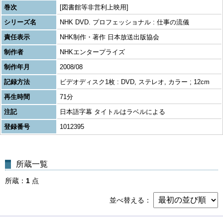
巻次
[図書館等非営利上映用]
シリーズ名
NHK DVD. プロフェッショナル : 仕事の流儀
責任表示
NHK制作・著作 日本放送出版協会
制作者
NHKエンタープライズ
制作年月
2008/08
記録方法
ビデオディスク1枚 : DVD, ステレオ, カラー ; 12cm
再生時間
71分
注記
日本語字幕 タイトルはラベルによる
登録番号
1012395
所蔵一覧
所蔵
1
点
並べ替える