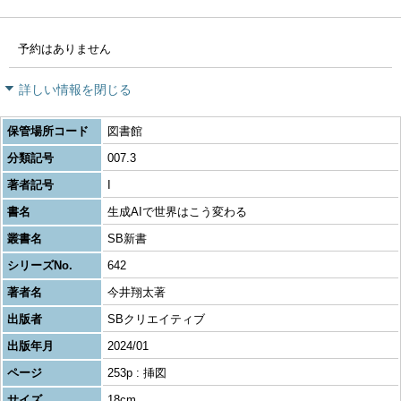
予約はありません
詳しい情報を閉じる
保管場所コード
図書館
分類記号
007.3
著者記号
I
書名
生成AIで世界はこう変わる
叢書名
SB新書
シリーズNo.
642
著者名
今井翔太著
出版者
SBクリエイティブ
出版年月
2024/01
ページ
253p : 挿図
サイズ
18cm