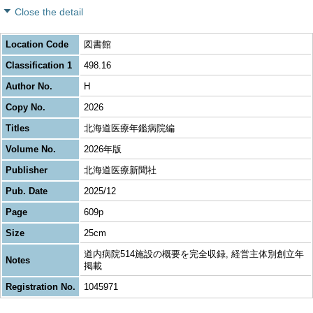
Close the detail
Location Code
図書館
Classification 1
498.16
Author No.
H
Copy No.
2026
Titles
北海道医療年鑑病院編
Volume No.
2026年版
Publisher
北海道医療新聞社
Pub. Date
2025/12
Page
609p
Size
25cm
道内病院514施設の概要を完全収録, 経営主体別創立年
Notes
掲載
Registration No.
1045971