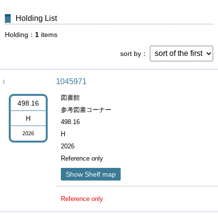
Holding List
Holding
1
items
sort by
1045971
1
図書館
498.16
参考図書コーナー
H
498.16
2026
H
2026
Reference only
Show Shelf map
Reference only