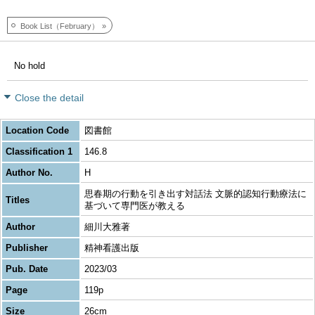
Book List（February）
No hold
Close the detail
Location Code
図書館
Classification 1
146.8
Author No.
H
思春期の行動を引き出す対話法 文脈的認知行動療法に
Titles
基づいて専門医が教える
Author
細川大雅著
Publisher
精神看護出版
Pub. Date
2023/03
Page
119p
Size
26cm