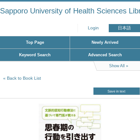
Sapporo University of Health Sciences Lib
Login
日本語
Top Page
Newly Arrived
Keyword Search
Advanced Search
Show All
Back to Book List
Save in text