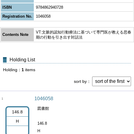
ISBN
9784862940728
Registration No.
1046058
VT:文脈的認知行動療法に基づいて専門医が教える思春
Contents Note
期の行動を引き出す対話法
Holding List
Holding
1
items
sort by
1046058
1
図書館
146.8
H
146.8
H