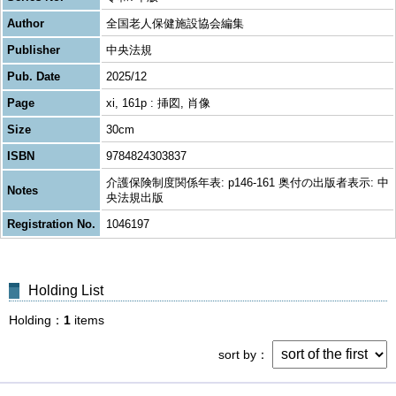
Author
全国老人保健施設協会編集
Publisher
中央法規
Pub. Date
2025/12
Page
xi, 161p : 挿図, 肖像
Size
30cm
ISBN
9784824303837
介護保険制度関係年表: p146-161 奥付の出版者表示: 中
Notes
央法規出版
Registration No.
1046197
Holding List
Holding
1
items
sort by