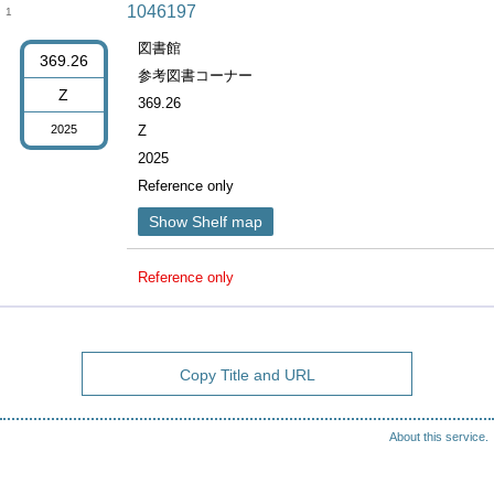
1046197
1
図書館
369.26
参考図書コーナー
Z
369.26
2025
Z
2025
Reference only
Show Shelf map
Reference only
Copy Title and URL
About this service.