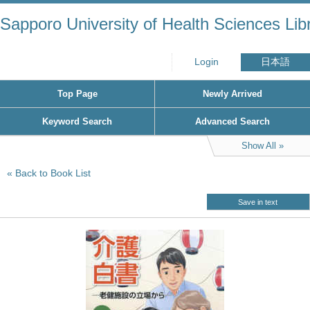
Sapporo University of Health Sciences Lib
Login
日本語
Top Page
Newly Arrived
Keyword Search
Advanced Search
Show All
Back to Book List
Save in text