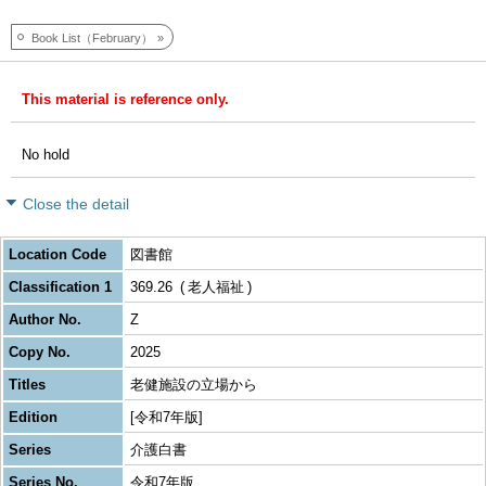
Book List（February）
This material is reference only.
No hold
Close the detail
Location Code
図書館
Classification 1
369.26
老人福祉
Author No.
Z
Copy No.
2025
Titles
老健施設の立場から
Edition
[令和7年版]
Series
介護白書
Series No.
令和7年版