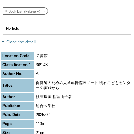
Book List（February）
No hold
Close the detail
Location Code
図書館
Classification 1
369.43
Author No.
A
保健師のための児童虐待臨床ノート 明石こどもセンタ
Titles
ーの実践から
Author
秋末珠実 稲垣由子著
Publisher
総合医学社
Pub. Date
2025/02
Page
119p
Size
21cm