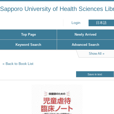
Sapporo University of Health Sciences Lib
Login
日本語
Top Page
Newly Arrived
Keyword Search
Advanced Search
Show All
Back to Book List
Save in text