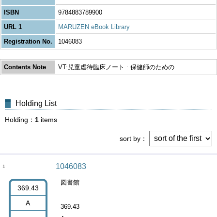
ISBN
9784883789900
URL 1
MARUZEN eBook Library
Registration No.
1046083
Contents Note
VT:児童虐待臨床ノート : 保健師のための
Holding List
Holding
1
items
sort by
1046083
1
図書館
369.43
A
369.43