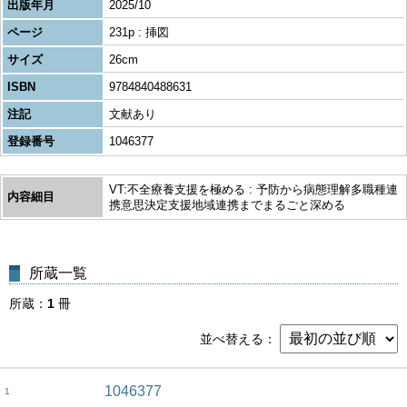
出版年月
2025/10
ページ
231p : 挿図
サイズ
26cm
ISBN
9784840488631
注記
文献あり
登録番号
1046377
VT:不全療養支援を極める : 予防から病態理解多職種連
内容細目
携意思決定支援地域連携までまるごと深める
所蔵一覧
所蔵
1
冊
並べ替える
1046377
1