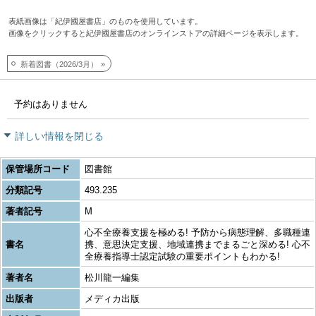
表紙画像は「紀伊國屋書店」のものを使用しています。
画像をクリックすると紀伊國屋書店のオンラインストアの詳細ページを表示します。
新着図書（2026/3月）
予約はありません
詳しい情報を閉じる
保管場所コード
図書館
分類記号
493.235
著者記号
M
心不全療養支援を極める! 予防から病態理解、多職種連
書名
携、意思決定支援、地域連携までまるごと深める! 心不
全療養指導士認定試験の重要ポイントもわかる!
著者名
松川龍一編集
出版者
メディカ出版