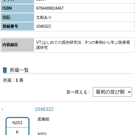
ISBN
9784489024467
注記
文献あり
登録番号
1046322
VT:はじめての質的研究法 : 9つの事例から学ぶ医療看
内容細目
護研究
所蔵一覧
所蔵
1
冊
並べ替える
1046322
1
図書館
N251
K
N251