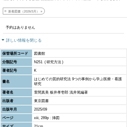
新着図書（2026/3月）
予約はありません
詳しい情報を閉じる
保管場所コード
図書館
分類記号
N251
研究方法
著者記号
K
はじめての質的研究法 9つの事例から学ぶ医療・看護
書名
研究
著者名
萱間真美 板井孝壱郎 浅井篤編著
出版者
東京図書
出版年月
2025/09
ページ
xiii, 289p : 挿図
サイズ
21cm