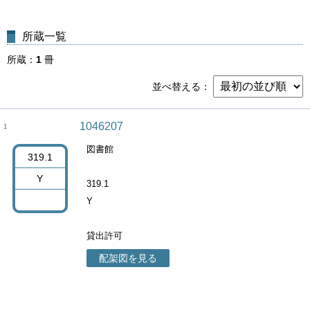
所蔵一覧
所蔵
1
冊
並べ替える
1046207
1
図書館
319.1
Y
319.1
Y
貸出許可
配架図を見る