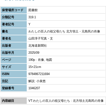
保管場所コード
図書館
分類記号
319.1
著者記号
Y
書名
わたしの百人の祖父母たち 北方領土・元島民の肖像
著者名
山田淳子写真・文
出版者
北海道新聞社
出版年月
2025/09
ページ
190p : 肖像, 地図
サイズ
15×21cm
ISBN
9784867211694
注記
解説: 小泉悠
登録番号
1046207
内容細目
VT:わたしの百人の祖父母たち : 北方領土元島民の肖像