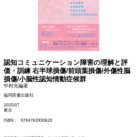
認知コミュニケーション障害の理解と評
価・訓練 右半球損傷/前頭葉損傷/外傷性脳
損傷/小脳性認知情動症候群
中村光編著
協同医書出版社
2025/07
東京
ISBN
9784763930620