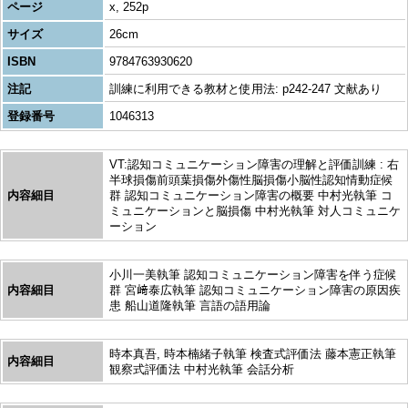
ページ
x, 252p
サイズ
26cm
ISBN
9784763930620
注記
訓練に利用できる教材と使用法: p242-247 文献あり
登録番号
1046313
VT:認知コミュニケーション障害の理解と評価訓練 : 右
半球損傷前頭葉損傷外傷性脳損傷小脳性認知情動症候
内容細目
群 認知コミュニケーション障害の概要 中村光執筆 コ
ミュニケーションと脳損傷 中村光執筆 対人コミュニケ
ーション
小川一美執筆 認知コミュニケーション障害を伴う症候
内容細目
群 宮﨑泰広執筆 認知コミュニケーション障害の原因疾
患 船山道隆執筆 言語の語用論
時本真吾, 時本楠緒子執筆 検査式評価法 藤本憲正執筆
内容細目
観察式評価法 中村光執筆 会話分析