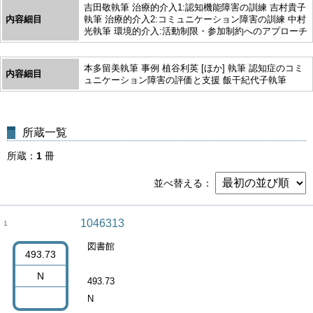
吉田敬執筆 治療的介入1:認知機能障害の訓練 吉村貴子
内容細目
執筆 治療的介入2:コミュニケーション障害の訓練 中村
光執筆 環境的介入:活動制限・参加制約へのアプローチ
本多留美執筆 事例 植谷利英 [ほか] 執筆 認知症のコミ
内容細目
ュニケーション障害の評価と支援 飯干紀代子執筆
所蔵一覧
所蔵
1
冊
並べ替える
1046313
1
図書館
493.73
N
493.73
N