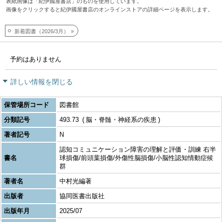
表紙画像は「紀伊國屋書店」のものを使用しています。
画像をクリックすると紀伊國屋書店のオンラインストアの詳細ページを表示します。
新着図書（2026/3月）
予約はありません
詳しい情報を閉じる
保管場所コード
図書館
分類記号
493.73
脳・脊髄・神経系の疾患
著者記号
N
認知コミュニケーション障害の理解と評価・訓練 右半
書名
球損傷/前頭葉損傷/外傷性脳損傷/小脳性認知情動症候
群
著者名
中村光編著
出版者
協同医書出版社
出版年月
2025/07