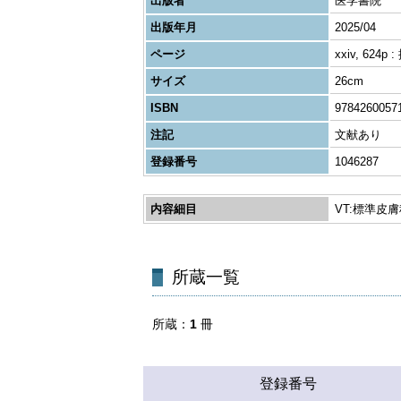
出版者
医学書院
出版年月
2025/04
ページ
xxiv, 624p 
サイズ
26cm
ISBN
9784260057
注記
文献あり
登録番号
1046287
内容細目
VT:標準皮
所蔵一覧
所蔵
1
冊
登録番号