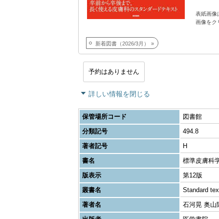
表紙画像
画像をク
新着図書（2026/3月）
予約はありません
詳しい情報を閉じる
保管場所コード
図書館
分類記号
494.8
著者記号
H
書名
標準皮膚科
版表示
第12版
叢書名
Standard te
著者名
石河晃 奥山