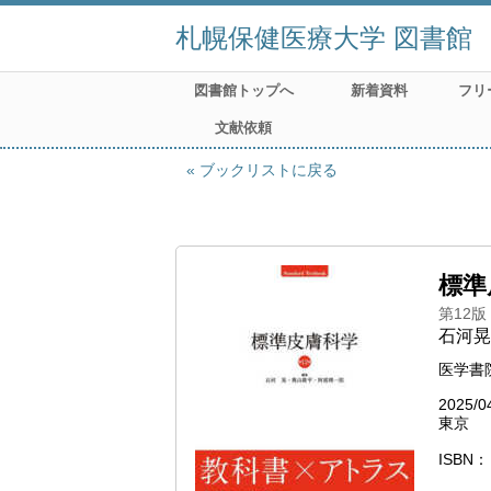
札幌保健医療大学 図書館
図書館トップへ
新着資料
フリ
文献依頼
ブックリストに戻る
標準皮
第12版
石河晃
医学書
2025/0
東京
ISBN