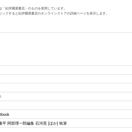
は「紀伊國屋書店」のものを使用しています。
リックすると紀伊國屋書店のオンラインストアの詳細ページを表示します。
学
xtbook
隆平 阿部理一郎編集 石河晃 [ほか] 執筆