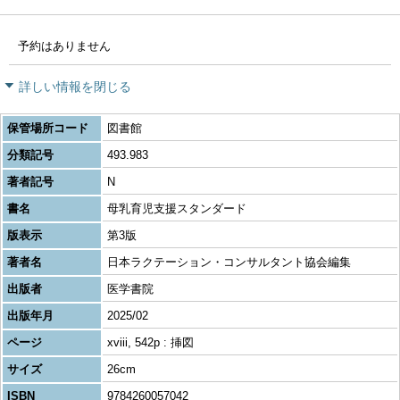
予約はありません
詳しい情報を閉じる
保管場所コード
図書館
分類記号
493.983
著者記号
N
書名
母乳育児支援スタンダード
版表示
第3版
著者名
日本ラクテーション・コンサルタント協会編集
出版者
医学書院
出版年月
2025/02
ページ
xviii, 542p : 挿図
サイズ
26cm
ISBN
9784260057042