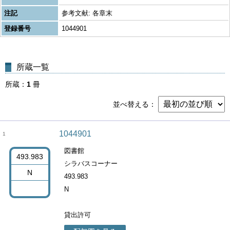
注記
参考文献: 各章末
登録番号
1044901
所蔵一覧
所蔵
1
冊
並べ替える
1044901
1
図書館
493.983
シラバスコーナー
N
493.983
N
貸出許可