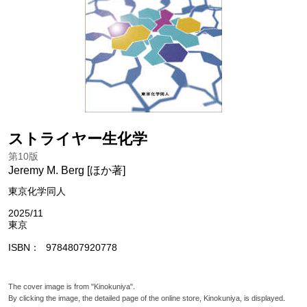
ストライヤー生化学
第10版
Jeremy M. Berg [ほか著]
東京化学同人
2025/11
東京
ISBN
9784807920778
The cover image is from "Kinokuniya".
By clicking the image, the detailed page of the online store, Kinokuniya, is displayed.