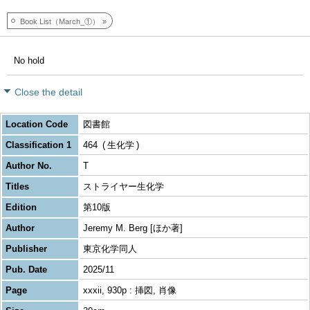
Book List（March_①）
No hold
Close the detail
Location Code
図書館
Classification 1
464
生化学
Author No.
T
Titles
ストライヤー生化学
Edition
第10版
Author
Jeremy M. Berg [ほか著]
Publisher
東京化学同人
Pub. Date
2025/11
Page
xxxii, 930p : 挿図, 肖像