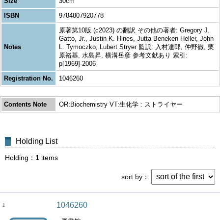
Size
30cm
ISBN
9784807920778
原著第10版 (c2023) の翻訳 その他の著者: Gregory J.
Gatto, Jr., Justin K. Hines, Jutta Beneken Heller, John
Notes
L. Tymoczko, Lubert Stryer 監訳: 入村達郎, 仲野徹, 栗
原裕基, 水島昇, 横溝岳彦 参考文献あり 索引:
p[1969]-2006
Registration No.
1046260
Contents Note
OR:Biochemistry VT:生化学 : ストライヤー
Holding List
Holding
1
items
sort by
1046260
1