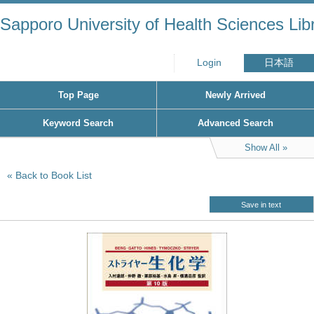
Sapporo University of Health Sciences Lib
Login
日本語
Top Page
Newly Arrived
Keyword Search
Advanced Search
Show All
Back to Book List
Save in text