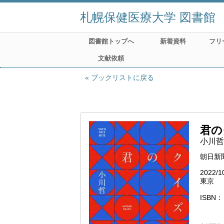
札幌保健医療大学 図書館
図書館トップへ
新着資料
フリ
文献依頼
ブックリストに戻る
君の
小川哲
朝日新
2022/1
東京
ISBN