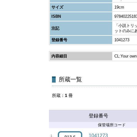
サイズ
19cm
ISBN
9784022518
「小説トリッ
注記
ットのみにあり
登録番号
1041273
内容細目
CL:Your own
所蔵一覧
所蔵
1
冊
登録番号
保管場所コード
1041273
1