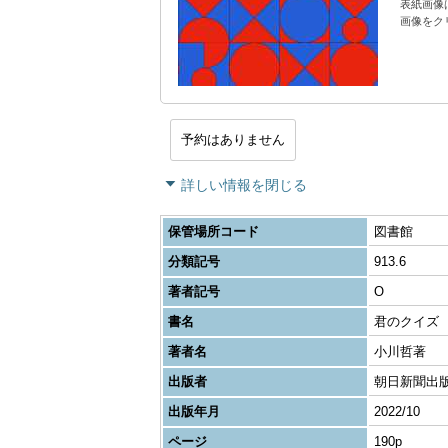
表紙画像
画像をク
予約はありません
詳しい情報を閉じる
保管場所コード
図書館
分類記号
913.6
著者記号
O
書名
君のクイズ
著者名
小川哲著
出版者
朝日新聞出
出版年月
2022/10
ページ
190p