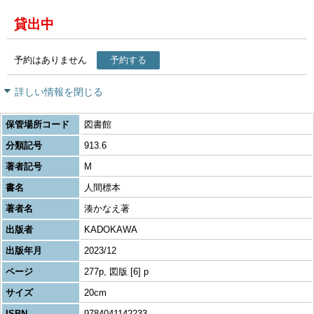
貸出中
予約はありません
予約する
詳しい情報を閉じる
保管場所コード
図書館
分類記号
913.6
著者記号
M
書名
人間標本
著者名
湊かなえ著
出版者
KADOKAWA
出版年月
2023/12
ページ
277p, 図版 [6] p
サイズ
20cm
ISBN
9784041142233