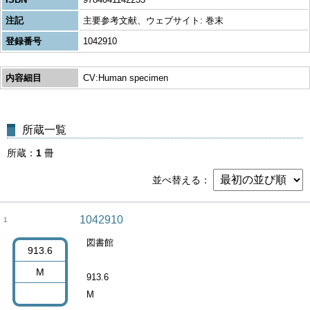
注記
主要参考文献、ウェブサイト: 巻末
登録番号
1042910
内容細目
CV:Human specimen
所蔵一覧
所蔵
1
冊
並べ替える
1042910
1
図書館
913.6
M
913.6
M