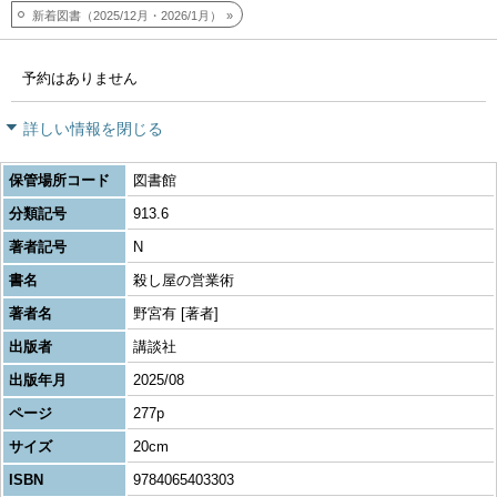
新着図書（2025/12月・2026/1月）
予約はありません
詳しい情報を閉じる
保管場所コード
図書館
分類記号
913.6
著者記号
N
書名
殺し屋の営業術
著者名
野宮有 [著者]
出版者
講談社
出版年月
2025/08
ページ
277p
サイズ
20cm
ISBN
9784065403303