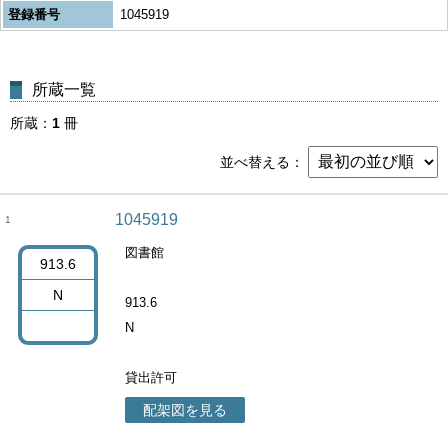
登録番号
1045919
所蔵一覧
所蔵
1
冊
並べ替える
1045919
1
図書館
913.6
N
913.6
N
貸出許可
配架図を見る