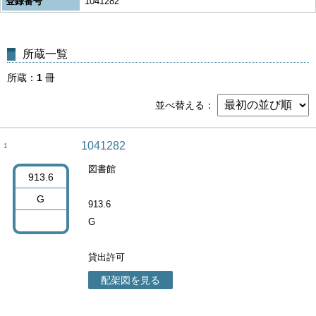
登録番号
1041282
所蔵一覧
所蔵
1
冊
並べ替える
1041282
1
図書館
913.6
G
913.6
G
貸出許可
配架図を見る