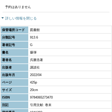
予約はありません
詳しい情報を閉じる
保管場所コード
図書館
分類記号
913.6
著者記号
G
書名
爆弾
著者名
呉勝浩著
出版者
講談社
出版年月
2022/04
ページ
425p
サイズ
20cm
ISBN
9784065273470
注記
引用文献: 巻末