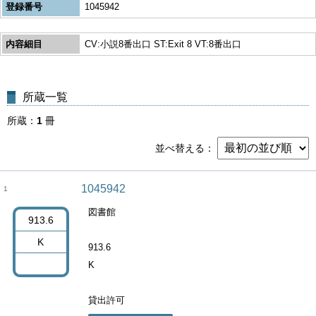
登録番号
1045942
内容細目
CV:小説8番出口 ST:Exit 8 VT:8番出口
所蔵一覧
所蔵
1
冊
並べ替える
1045942
1
図書館
913.6
K
913.6
K
貸出許可