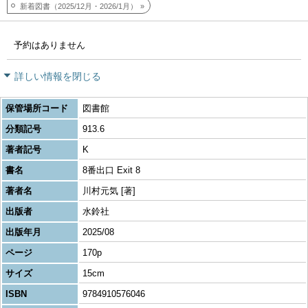
新着図書（2025/12月・2026/1月）
予約はありません
詳しい情報を閉じる
保管場所コード
図書館
分類記号
913.6
著者記号
K
書名
8番出口 Exit 8
著者名
川村元気 [著]
出版者
水鈴社
出版年月
2025/08
ページ
170p
サイズ
15cm
ISBN
9784910576046