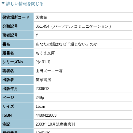
詳しい情報を閉じる
保管場所コード
図書館
分類記号
361.454
パーソナル コミュニケーション
著者記号
Y
書名
あなたの話はなぜ「通じない」のか
叢書名
ちくま文庫
シリーズNo.
[や-31-1]
著者名
山田ズーニー著
出版者
筑摩書房
出版年月
2006/12
ページ
249p
サイズ
15cm
ISBN
4480422803
注記
2003年10月筑摩書房刊