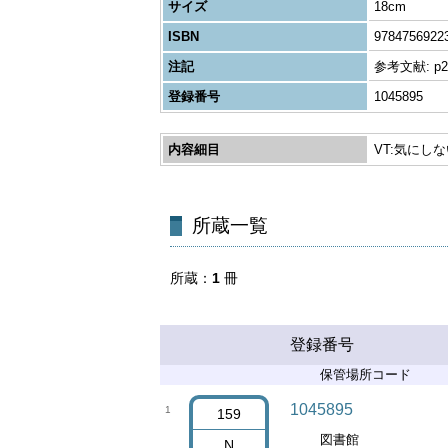
サイズ
18cm
ISBN
9784756922
注記
参考文献: p28
登録番号
1045895
内容細目
VT:気にし
所蔵一覧
所蔵
1
冊
登録番号
保管場所コード
1045895
1
159
図書館
N