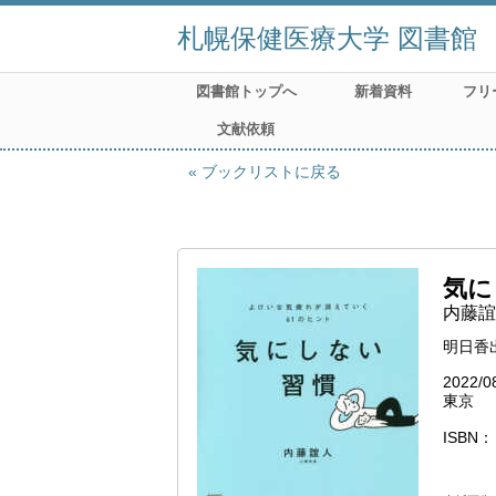
札幌保健医療大学 図書館
図書館トップへ
新着資料
フリ
文献依頼
ブックリストに戻る
気に
内藤誼
明日香
2022/0
東京
ISBN