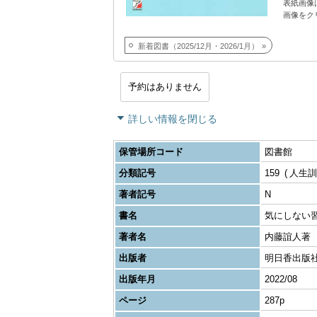
表紙画像
画像をク
新着図書（2025/12月・2026/1月）
予約はありません
詳しい情報を閉じる
保管場所コード
図書館
分類記号
159
人生訓
著者記号
N
書名
気にしない習
著者名
内藤誼人著
出版者
明日香出版
出版年月
2022/08
ページ
287p