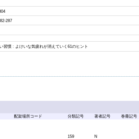
304
2-287
ない習慣 : よけいな気疲れが消えていく61のヒント
配架場所コード
分類記号
著者記号
巻冊記号
159
N