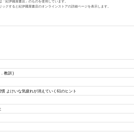
は「紀伊國屋書店」のものを使用しています。
リックすると紀伊國屋書店のオンラインストアの詳細ページを表示します。
．教訓
慣 よけいな気疲れが消えていく61のヒント
社