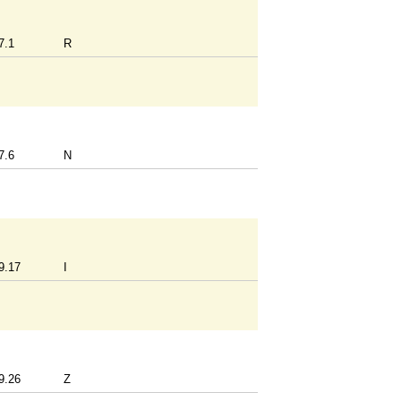
7.1
R
7.6
N
9.17
I
9.26
Z