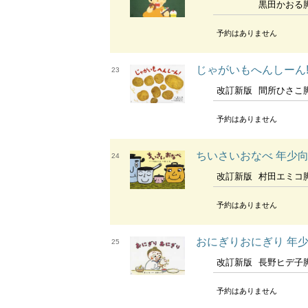
黒田かおる脚本 
予約はありません
じゃがいもへんしーん
23
改訂新版
間所ひさこ脚本 いち
予約はありません
ちいさいおなべ 年少
24
改訂新版
村田エミコ
予約はありません
おにぎりおにぎり 年
25
改訂新版
長野ヒデ子
予約はありません