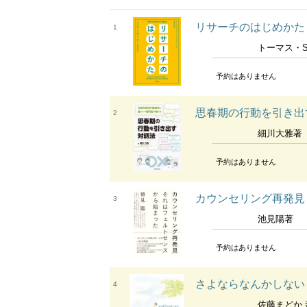
リサーチのはじめかた
1
トーマス・S・マラニー クリストファー・
予約はありません
思春期の行動を引き出
2
細川大雅著
予約はありません
カウンセリング再発見
3
池見陽著
予約はありません
さよならなんかしない
4
佐藤まどか 森山花鈴文 高橋和枝絵 自死遺