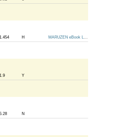
1.454
H
MARUZEN eBook Library
1.9
Y
6.28
N