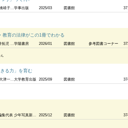
靖子編著
学事出版
2025/03
図書館
37
学校・教育の法律がこの1冊でわかる
 [ほか]
学陽書房
2026/01
図書館
参考図書コーナー
37
せん
生きる力」を育む
一義編著
大学教育出版
2025/09
図書館
37
編集代表
少年写真新聞社
2025/12
図書館
37