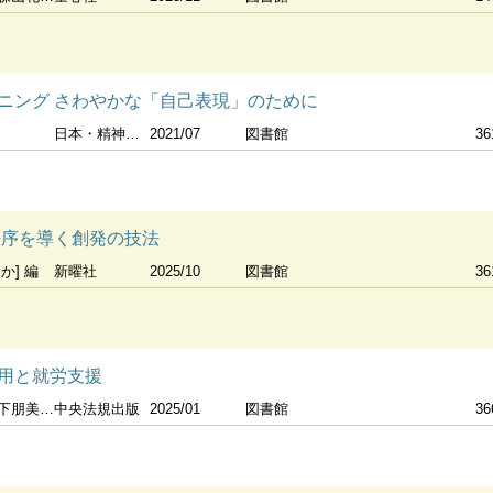
ニング さわやかな「自己表現」のために
日本・精神技術研究所
2021/07
図書館
36
秩序を導く創発の技法
か] 編
新曜社
2025/10
図書館
36
用と就労支援
朋美編著
中央法規出版
2025/01
図書館
36