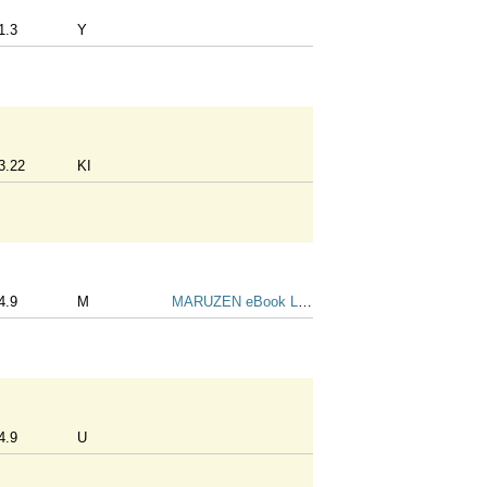
1.3
Y
3.22
KI
4.9
M
MARUZEN eBook Library
4.9
U