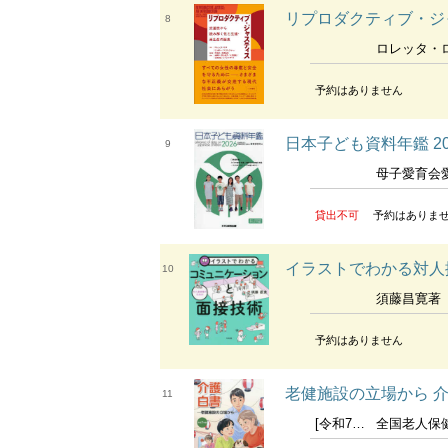
リプロダクティブ・ジ
8
ロレッタ・ロス リッキー・ソリンジャー著
予約はありません
日本子ども資料年鑑 2026 Alm
9
母子愛育会愛育
貸出不可
予約はありま
イラストでわかる対人
10
須藤昌寛著
予約はありません
老健施設の立場から 
11
[令和7年版]
全国老人保健施設