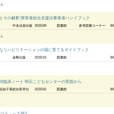
せん
とその解釈 障害者総合支援法事業者ハンドブック
中央法規出版
2025/08
図書館
参考図書コーナー
36
せん
なリハビリテーションの場に育てるガイドブック
金剛出版
2025/10
図書館
36
待臨床ノート 明石こどもセンターの実践から
稲垣由子著
総合医学社
2025/02
図書館
36
ふつう」って何?