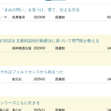
 「きみの問い」を見つけ、育て、伝える方法
レア著 安原和見訳
筑摩書房
2023/08
図書館
00
す対話法 文脈的認知行動療法に基づいて専門医が教える
精神看護出版
2023/03
図書館
14
 それはフェルトセンスから始まった
創元社
2025/02
図書館
14
 シリーズともに生きる
児支援プロジェクト企画
童心社
2025/11
図書館
14