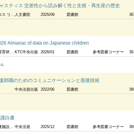
ャスティス 交差性から読み解く性と生殖・再生産の歴史
 林美子 [ほか] 訳
人文書院
2025/09
図書館
36
anac of data on Japanese children
研究所編
KTC中央出版
2026/01
図書館
参考図書コーナー
36
せん
援助職のためのコミュニケーションと面接技術
中央法規出版
2022/06
図書館
36
介護白書
協会編集
中央法規
2025/12
図書館
参考図書コーナー
36