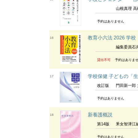
山根真理 高橋
予約はありません
教育小六法 2026 
16
編集委員石井拓児
貸出不可
予約はありま
学校保健 子どもの「
17
改訂版
門田新一郎 大津
予約はありません
新養護概説
18
第14版
釆女智津江
予約はありません