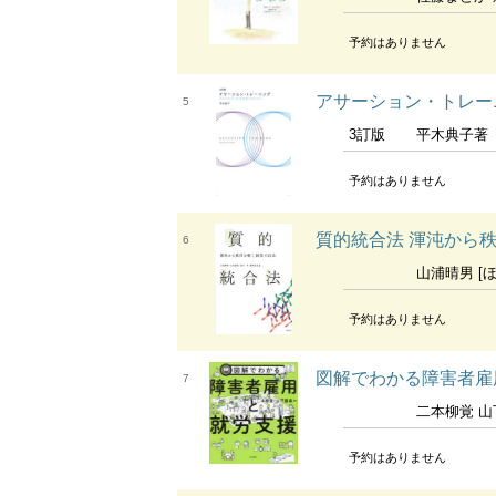
予約はありません
アサーション・トレー
5
3訂版
平木典子著
予約はありません
質的統合法 渾沌から
6
山浦晴男 [ほ
予約はありません
図解でわかる障害者雇
7
二本柳覚 山下
予約はありません