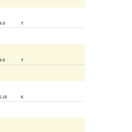
4.9
Y
4.9
Y
5.19
K