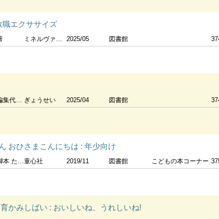
教職エクササイズ
著
ミネルヴァ書房
2025/05
図書館
37
鎌塚優子編集協力
ぎょうせい
2025/04
図書館
37
 おひさまこんにちは : 年少向け
おゆうこ絵
童心社
2019/11
図書館
こどもの本コーナー
37
育かみしばい : おいしいね、うれしいね!