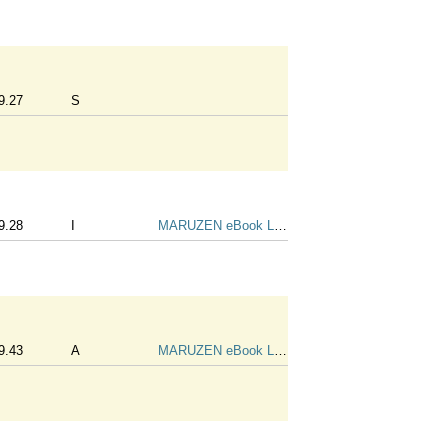
9.27
S
9.28
I
MARUZEN eBook Library
9.43
A
MARUZEN eBook Library