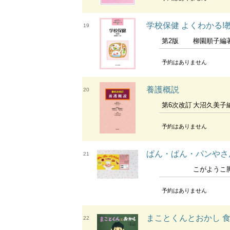
学校保健 よくわかる!
19
第2版
柳園順子編
予約はありません
養護概説
20
第6次改訂
大沼久美子編集代表 遠藤伸子 
予約はありません
ぱん・ぱん・パンやさん
21
こがようこ脚本 たか
予約はありません
まことくんとおかし 食
22