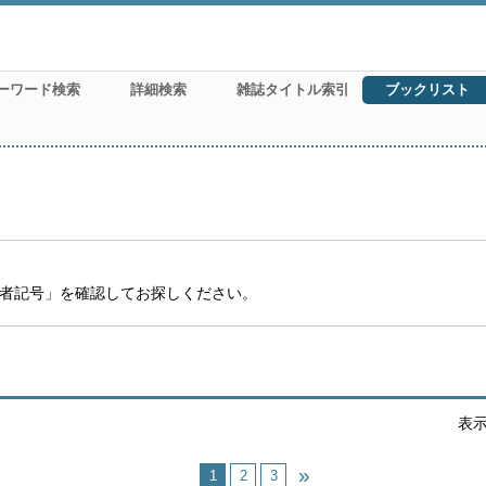
ーワード検索
詳細検索
雑誌タイトル索引
ブックリスト
）
者記号」を確認してお探しください。
表
1
2
3