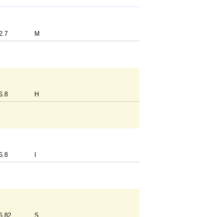
2.7
M
6.8
H
6.8
I
6.82
S