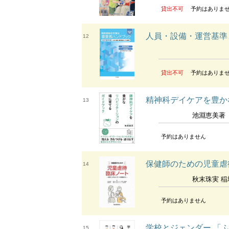
貸出不可
予約はありま
人員・設備・運営基準
12
貸出不可
予約はありま
精神科デイケアを豊か
13
池淵恵美著
予約はありません
保健師のための児童虐
14
秋末珠実 
予約はありません
学校とジェンダー 「
15