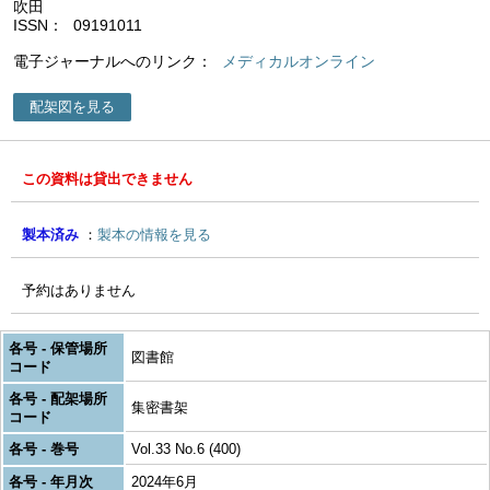
吹田
ISSN
09191011
電子ジャーナルへのリンク
メディカルオンライン
配架図を見る
この資料は貸出できません
製本済み
製本の情報を見る
予約はありません
各号 - 保管場所
図書館
コード
各号 - 配架場所
集密書架
コード
各号 - 巻号
Vol.33 No.6 (400)
各号 - 年月次
2024年6月