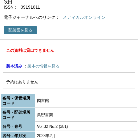
吹田
ISSN
09191011
電子ジャーナルへのリンク
メディカルオンライン
配架図を見る
この資料は貸出できません
製本済み
製本の情報を見る
予約はありません
各号 - 保管場所
図書館
コード
各号 - 配架場所
集密書架
コード
各号 - 巻号
Vol.32 No.2 (381)
各号 - 年月次
2023年2月